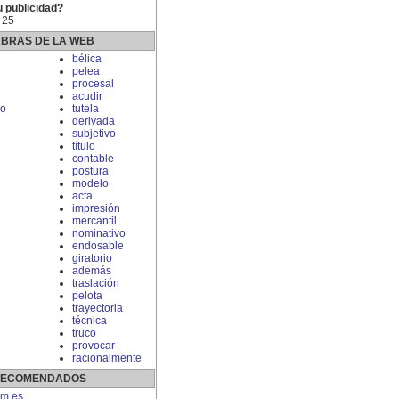
u publicidad?
 25
ABRAS DE LA WEB
bélica
pelea
procesal
acudir
do
tutela
derivada
subjetivo
título
contable
postura
modelo
acta
impresión
mercantil
nominativo
endosable
giratorio
además
traslación
pelota
trayectoria
técnica
truco
provocar
racionalmente
 RECOMENDADOS
om.es