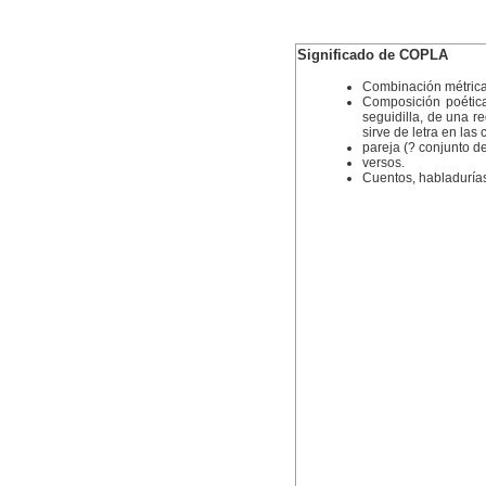
Significado de COPLA
Combinación métrica
Composición poétic
seguidilla, de una r
sirve de letra en la
pareja (? conjunto 
versos.
Cuentos, habladurías