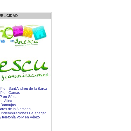
UBLICIDAD
 IP en Sant Andreu de la Barca
s IP en Camas
IP en Gáldar
en Altea
n Bormujos
rres de la Alameda
 indemnizaciones Galapagar
y telefonía VoIP en Vélez-