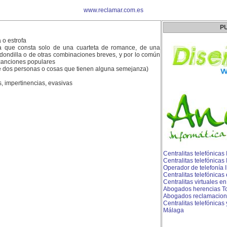
www.reclamar.com.es
P
 o estrofa
a que consta solo de una cuarteta de romance, de una
edondilla o de otras combinaciones breves, y por lo común
s canciones populares
de dos personas o cosas que tienen alguna semejanza)
, impertinencias, evasivas
Centralitas telefónicas
Centralitas telefónica
Operador de telefonía 
Centralitas telefónicas 
Centralitas virtuales e
Abogados herencias To
Abogados reclamacion
Centralitas telefónicas 
Málaga