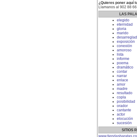
¿Quieres poner aquí t
Llamanos al 902 88 66
LAS PAL
elegido
eternidad
gloria
marido
desarregla
exposición
conexión
amoroso
lista
informe
poema
dramático
contar
narrar
enlace
amor
madre
resultado
copla
posibilidad
orador
cantante
actor
elocución
sucesión
SITIOS
www.tiendasbaratas.c